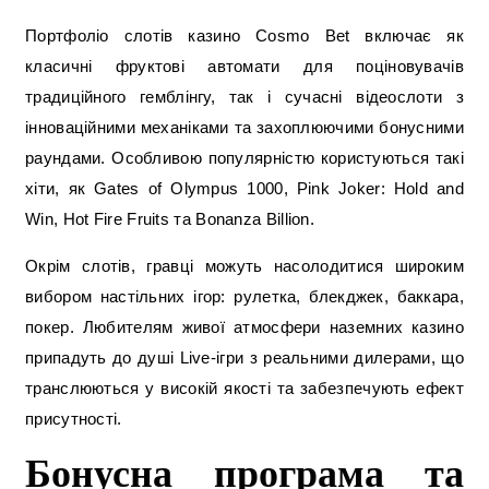
Портфоліо слотів казино Cosmo Bet включає як
класичні фруктові автомати для поціновувачів
традиційного гемблінгу, так і сучасні відеослоти з
інноваційними механіками та захоплюючими бонусними
раундами. Особливою популярністю користуються такі
хіти, як Gates of Olympus 1000, Pink Joker: Hold and
Win, Hot Fire Fruits та Bonanza Billion.
Окрім слотів, гравці можуть насолодитися широким
вибором настільних ігор: рулетка, блекджек, баккара,
покер. Любителям живої атмосфери наземних казино
припадуть до душі Live-ігри з реальними дилерами, що
транслюються у високій якості та забезпечують ефект
присутності.
Бонусна програма та