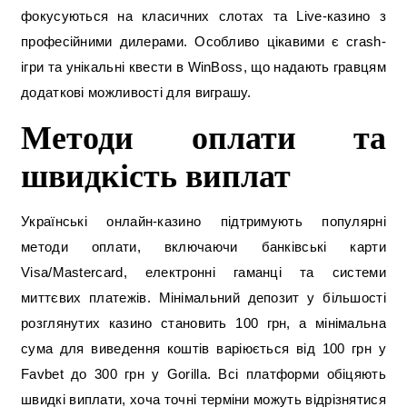
фокусуються на класичних слотах та Live-казино з
професійними дилерами. Особливо цікавими є crash-
ігри та унікальні квести в WinBoss, що надають гравцям
додаткові можливості для виграшу.
Методи оплати та
швидкість виплат
Українські онлайн-казино підтримують популярні
методи оплати, включаючи банківські карти
Visa/Mastercard, електронні гаманці та системи
миттєвих платежів. Мінімальний депозит у більшості
розглянутих казино становить 100 грн, а мінімальна
сума для виведення коштів варіюється від 100 грн у
Favbet до 300 грн у Gorilla. Всі платформи обіцяють
швидкі виплати, хоча точні терміни можуть відрізнятися