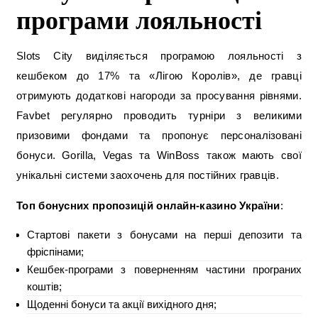
програми лояльності
Slots City виділяється програмою лояльності з
кешбеком до 17% та «Лігою Королів», де гравці
отримують додаткові нагороди за просування рівнями.
Favbet регулярно проводить турніри з великими
призовими фондами та пропонує персоналізовані
бонуси. Gorilla, Vegas та WinBoss також мають свої
унікальні системи заохочень для постійних гравців.
Топ бонусних пропозицій онлайн-казино України
:
Стартові пакети з бонусами на перші депозити та
фріспінами;
Кешбек-програми з поверненням частини програних
коштів;
Щоденні бонуси та акції вихідного дня;