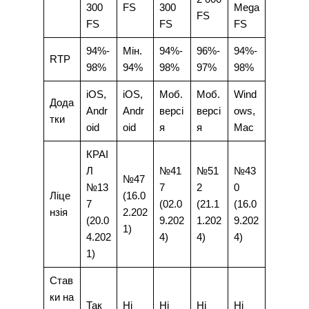
300
FS
300
Mega
FS
FS
FS
FS
94%-
Мін.
94%-
96%-
94%-
RTP
98%
94%
98%
97%
98%
iOS,
iOS,
Моб.
Моб.
Wind
Дода
Andr
Andr
версі
версі
ows,
тки
oid
oid
я
я
Mac
КРАІ
Л
№41
№51
№43
№47
№13
7
2
0
Ліце
(16.0
7
(02.0
(21.1
(16.0
нзія
2.202
(20.0
9.202
1.202
9.202
1)
4.202
4)
4)
4)
1)
Став
ки на
Так
Ні
Ні
Ні
Ні