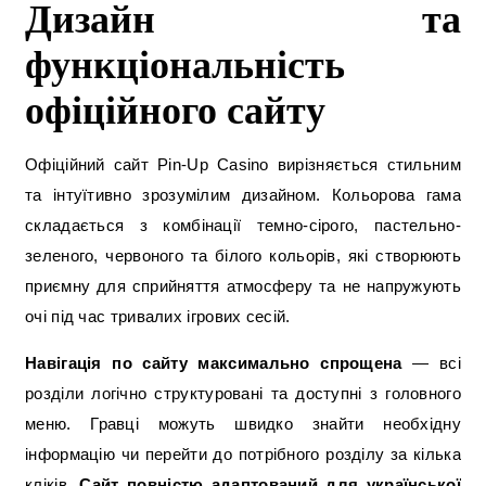
Дизайн та
функціональність
офіційного сайту
Офіційний сайт Pin-Up Casino вирізняється стильним
та інтуїтивно зрозумілим дизайном. Кольорова гама
складається з комбінації темно-сірого, пастельно-
зеленого, червоного та білого кольорів, які створюють
приємну для сприйняття атмосферу та не напружують
очі під час тривалих ігрових сесій.
Навігація по сайту максимально спрощена
— всі
розділи логічно структуровані та доступні з головного
меню. Гравці можуть швидко знайти необхідну
інформацію чи перейти до потрібного розділу за кілька
кліків.
Сайт повністю адаптований для української