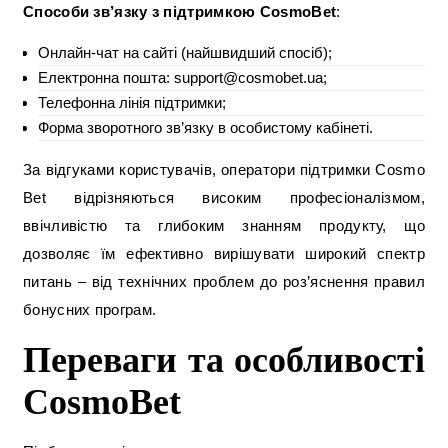
Способи зв’язку з підтримкою CosmoBet
:
Онлайн-чат на сайті (найшвидший спосіб);
Електронна пошта:
support@cosmobet.ua
;
Телефонна лінія підтримки;
Форма зворотного зв’язку в особистому кабінеті.
За відгуками користувачів, оператори підтримки Cosmo
Bet відрізняються високим професіоналізмом,
ввічливістю та глибоким знанням продукту, що
дозволяє їм ефективно вирішувати широкий спектр
питань – від технічних проблем до роз’яснення правил
бонусних програм.
Переваги та особливості
CosmoBet