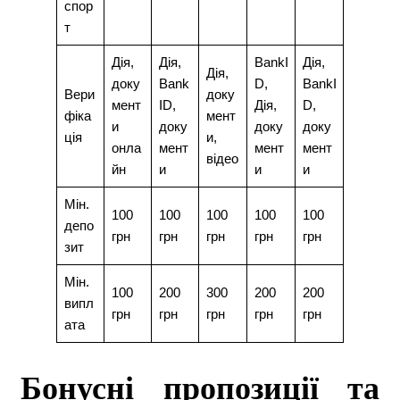
спор
т
Дія,
Дія,
BankI
Дія,
Дія,
доку
Bank
D,
BankI
Вери
доку
мент
ID,
Дія,
D,
фіка
мент
и
доку
доку
доку
ція
и,
онла
мент
мент
мент
відео
йн
и
и
и
Мін.
100
100
100
100
100
депо
грн
грн
грн
грн
грн
зит
Мін.
100
200
300
200
200
випл
грн
грн
грн
грн
грн
ата
Бонусні пропозиції та