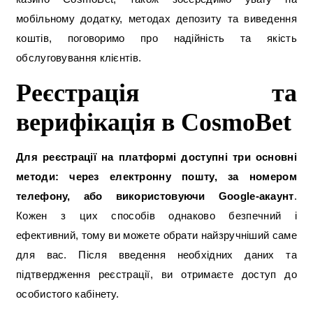
мобільному додатку, методах депозиту та виведення
коштів, поговоримо про надійність та якість
обслуговування клієнтів.
Реєстрація та
верифікація в CosmoBet
Для реєстрації на платформі доступні три основні
методи: через електронну пошту, за номером
телефону, або використовуючи Google-акаунт
.
Кожен з цих способів однаково безпечний і
ефективний, тому ви можете обрати найзручніший саме
для вас. Після введення необхідних даних та
підтвердження реєстрації, ви отримаєте доступ до
особистого кабінету.