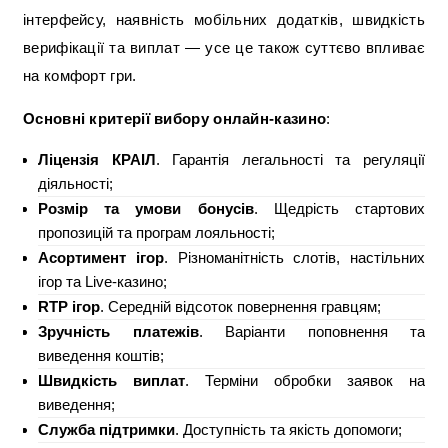
інтерфейсу, наявність мобільних додатків, швидкість
верифікації та виплат — усе це також суттєво впливає
на комфорт гри.
Основні критерії вибору онлайн-казино
:
Ліцензія КРАІЛ
. Гарантія легальності та регуляції
діяльності;
Розмір та умови бонусів
. Щедрість стартових
пропозицій та програм лояльності;
Асортимент ігор
. Різноманітність слотів, настільних
ігор та Live-казино;
RTP ігор
. Середній відсоток повернення гравцям;
Зручність платежів
. Варіанти поповнення та
виведення коштів;
Швидкість виплат
. Терміни обробки заявок на
виведення;
Служба підтримки
. Доступність та якість допомоги;