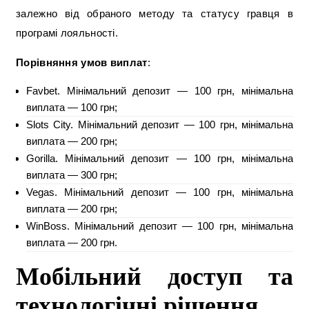
залежно від обраного методу та статусу гравця в
програмі лояльності.
Порівняння умов виплат
:
Favbet. Мінімальний депозит — 100 грн, мінімальна
виплата — 100 грн;
Slots City. Мінімальний депозит — 100 грн, мінімальна
виплата — 200 грн;
Gorilla. Мінімальний депозит — 100 грн, мінімальна
виплата — 300 грн;
Vegas. Мінімальний депозит — 100 грн, мінімальна
виплата — 200 грн;
WinBoss. Мінімальний депозит — 100 грн, мінімальна
виплата — 200 грн.
Мобільний доступ та
технологічні рішення