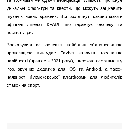
та зручними методами верифікації. WinBoss пропонує
унікальні crash-ігри та квести, що можуть зацікавити
шукачів нових вражень. Всі розглянуті казино мають
офіційні ліцензії КРАІЛ, що гарантує безпеку та
чесність гри.
Враховуючи всі аспекти, найбільш збалансованою
пропозицією виглядає Favbet завдяки поєднанню
надійності (працює з 2021 року), широкого асортименту
ігор, зручних додатків для iOS та Android, а також
наявності букмекерської платформи для любителів
ставок на спорт.