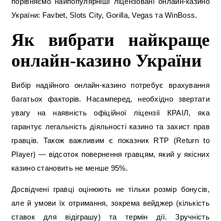
порівняємо найпопулярніші ліцензовані онлайн-казино
України: Favbet, Slots City, Gorilla, Vegas та WinBoss.
Як вибрати найкраще
онлайн-казино України
Вибір надійного онлайн-казино потребує врахування
багатьох факторів. Насамперед, необхідно звертати
увагу на наявність офіційної ліцензії КРАІЛ, яка
гарантує легальність діяльності казино та захист прав
гравців. Також важливим є показник RTP (Return to
Player) — відсоток повернення гравцям, який у якісних
казино становить не менше 95%.
Досвідчені гравці оцінюють не тільки розмір бонусів,
але й умови їх отримання, зокрема вейджер (кількість
ставок для відіграшу) та термін дії. Зручність